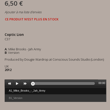
6,50 €
Ajouter à ma liste d'envies
CE PRODUIT N'EST PLUS EN STOCK
Coptic Lion
C37
A
: Mike Brooks - Jah Army
B
: Version
Produced by Dougie Wardrop at Conscious Sounds Studio (London)
UK
2012
00:00
A1_Mike_Brooks_-_Jah_Army
B1_Version