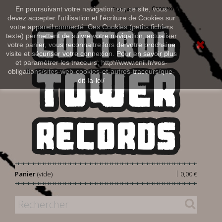
Connexion
En poursuivant votre navigation sur ce site, vous
Français
devez accepter l’utilisation et l'écriture de Cookies sur
votre appareil connecté. Ces Cookies (petits fichiers
texte) permettent de suivre votre navigation, actualiser
votre panier, vous reconnaitre lors de votre prochaine
visite et sécuriser votre connexion. Pour en savoir plus
et paramétrer les traceurs: http://www.cnil.fr/vos-
obligations/sites-web-cookies-et-autres-traceurs/que-
dit-la-loi/
|
Panier
(vide)
0,00 €