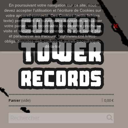
Connexion
En poursuivant votre navigation sur ce site, vous
Français
devez accepter l’utilisation et l'écriture de Cookies sur
votre appareil connecté. Ces Cookies (petits fichiers
texte) permettent de suivre votre navigation, actualiser
votre panier, vous reconnaitre lors de votre prochaine
visite et sécuriser votre connexion. Pour en savoir plus
et paramétrer les traceurs: http://www.cnil.fr/vos-
obligations/sites-web-cookies-et-autres-traceurs/que-
dit-la-loi/
|
Panier
(vide)
0,00 €