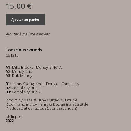
15,00 €
Ajouter au panier
Ajouter à ma liste d'envies
Conscious Sounds
CS1215
A1
: Mike Brooks - Money Is Not All
A2
: Money Dub
A3
: Dub Money
B1
: Henry Skeng meets Dougie - Complicity
B2
: Complicity Dub
B3
: Complicity Dub 2
Riddim by Mafia & Fluxy / Mixed by Dougie
Riddim and mix by Henry & Dougie ina 90's Style
Produced at Conscious Sounds (London)
UK import
2022