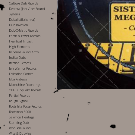
Culture Dub Records
Debtera (Jah Vibes Sound
System)
Dubalistik (kanka)
Dub Invasion
Dub-O-Matic Records
Earth & Power Records
Heartical Impact
High Elements
Imperial Sound Army
Indica Dubs
Itection Records
Jah Warrior Records
Livication Corner
Moa Anbessa
Moonshine Recordings
OBF Dubquake Records
Partial Records
Rough Signal
Roots Ista Posse Records
Rootsman 3000
Salomon Heritage
Storming Dub
WhoDemSound
Wise & Dubwise