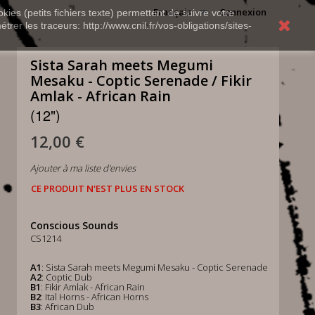
Français
Connexion
kies (petits fichiers texte) permettent de suivre votre
rer les traceurs: http://www.cnil.fr/vos-obligations/sites-
Sista Sarah meets Megumi
Mesaku - Coptic Serenade / Fikir
Amlak - African Rain
(12")
12,00 €
Ajouter à ma liste d'envies
CE PRODUIT N'EST PLUS EN STOCK
Conscious Sounds
CS1214
A1
: Sista Sarah meets Megumi Mesaku - Coptic Serenade
A2
: Coptic Dub
B1
: Fikir Amlak - African Rain
B2
: Ital Horns - African Horns
B3
: African Dub