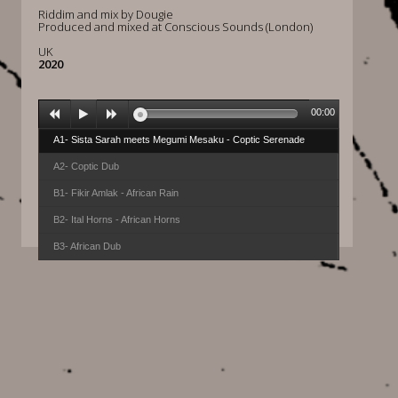
Riddim and mix by Dougie
Produced and mixed at Conscious Sounds (London)
UK
2020
00:00
A1- Sista Sarah meets Megumi Mesaku - Coptic Serenade
A2- Coptic Dub
B1- Fikir Amlak - African Rain
B2- Ital Horns - African Horns
B3- African Dub