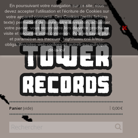
Connexion
En poursuivant votre navigation sur ce site, vous
Français
devez accepter l’utilisation et l'écriture de Cookies sur
votre appareil connecté. Ces Cookies (petits fichiers
texte) permettent de suivre votre navigation, actualiser
votre panier, vous reconnaitre lors de votre prochaine
visite et sécuriser votre connexion. Pour en savoir plus
et paramétrer les traceurs: http://www.cnil.fr/vos-
obligations/sites-web-cookies-et-autres-traceurs/que-
dit-la-loi/
|
Panier
(vide)
0,00 €