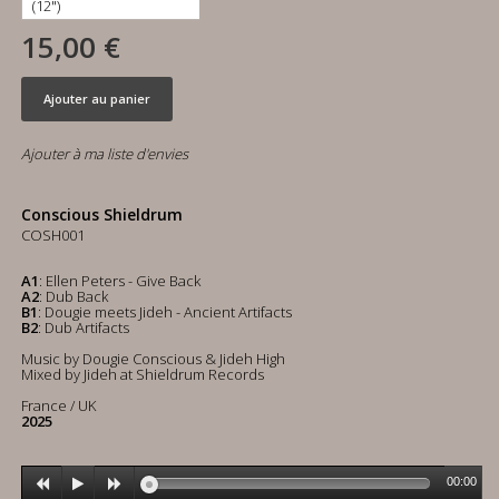
15,00 €
Ajouter au panier
Ajouter à ma liste d'envies
Conscious Shieldrum
COSH001
A1
: Ellen Peters - Give Back
A2
: Dub Back
B1
: Dougie meets Jideh - Ancient Artifacts
B2
: Dub Artifacts
Music by Dougie Conscious & Jideh High
Mixed by Jideh at Shieldrum Records
France / UK
2025
00:00