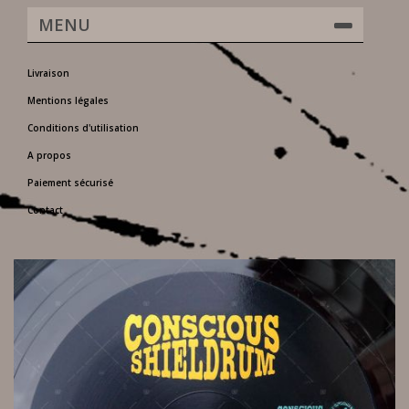
MENU
Livraison
Mentions légales
Conditions d'utilisation
A propos
Paiement sécurisé
Contact