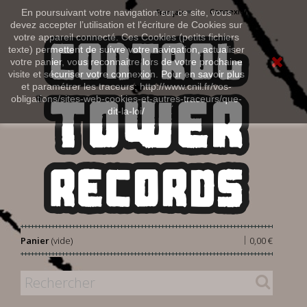
Connexion
En poursuivant votre navigation sur ce site, vous
Français
devez accepter l’utilisation et l'écriture de Cookies sur
votre appareil connecté. Ces Cookies (petits fichiers
texte) permettent de suivre votre navigation, actualiser
votre panier, vous reconnaitre lors de votre prochaine
visite et sécuriser votre connexion. Pour en savoir plus
et paramétrer les traceurs: http://www.cnil.fr/vos-
obligations/sites-web-cookies-et-autres-traceurs/que-
dit-la-loi/
|
Panier
(vide)
0,00 €