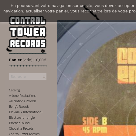
En poursuivant votre navigation sur ce site, vous devez accepter l’
navigation, actualiser votre panier, vous reconnaitre lors de votre pro
|
Panier
(vide)
0,00 €
Catalog
A-Lone Productions
All Nations Records
Berry's Records
Blakamix International
Blackboard Jungle
Brother Sound
Chouette Records
Control Tower Records