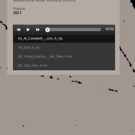
Mastered at Music House (London)
France
2017
00:00
A1_Al_Campbell_-_Live_It_Up
A2_Dub_It_Up
B1_Young_Kulcha_-_Set_Dem_Free
B2_Dub_Dem_Free