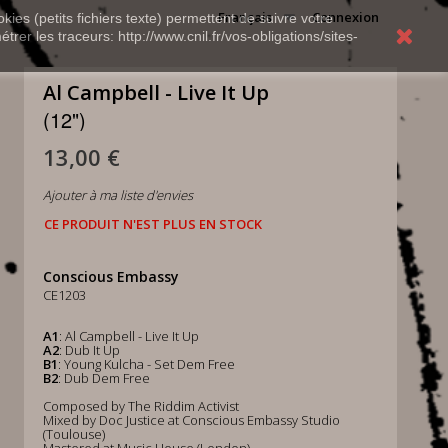
Français
Connexion
kies (petits fichiers texte) permettent de suivre votre
rer les traceurs: http://www.cnil.fr/vos-obligations/sites-
Al Campbell - Live It Up
(12")
13,00 €
Ajouter à ma liste d'envies
CE PRODUIT N'EST PLUS EN STOCK
Conscious Embassy
CE1203
A1
: Al Campbell - Live It Up
A2
: Dub It Up
B1
: Young Kulcha - Set Dem Free
B2
: Dub Dem Free
Composed by The Riddim Activist
Mixed by Doc Justice at Conscious Embassy Studio
(Toulouse)