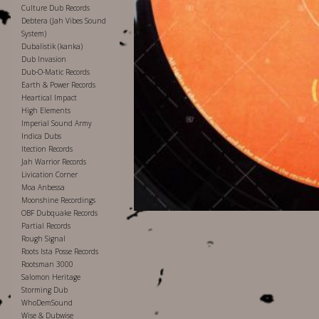
Culture Dub Records
Debtera (Jah Vibes Sound
System)
Dubalistik (kanka)
Dub Invasion
Dub-O-Matic Records
Earth & Power Records
Heartical Impact
High Elements
Imperial Sound Army
Indica Dubs
Itection Records
Jah Warrior Records
Livication Corner
Moa Anbessa
Moonshine Recordings
OBF Dubquake Records
Partial Records
Rough Signal
Roots Ista Posse Records
Rootsman 3000
Salomon Heritage
Storming Dub
WhoDemSound
Wise & Dubwise