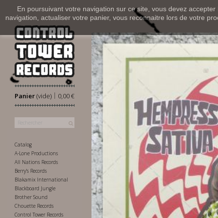
En poursuivant votre navigation sur ce site, vous devez accepter l’
navigation, actualiser votre panier, vous reconnaitre lors de votre pro
|
Panier
(vide)
0,00 €
Catalog
A-Lone Productions
All Nations Records
Berry's Records
Blakamix International
Blackboard Jungle
Brother Sound
Chouette Records
Control Tower Records