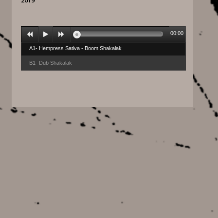
2019
00:00
A1- Hempress Sativa - Boom Shakalak
B1- Dub Shakalak