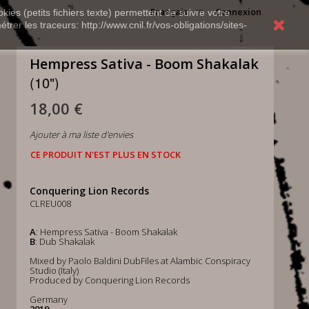
Français
Connexion
kies (petits fichiers texte) permettent de suivre votre
rer les traceurs: http://www.cnil.fr/vos-obligations/sites-
Hempress Sativa - Boom Shakalak
(10")
18,00 €
Ajouter à ma liste d'envies
CE PRODUIT N'EST PLUS EN STOCK
Conquering Lion Records
CLREU008
A
: Hempress Sativa - Boom Shakalak
B
: Dub Shakalak
Mixed by Paolo Baldini DubFiles at Alambic Conspiracy
Studio (Italy)
Produced by Conquering Lion Records
Germany