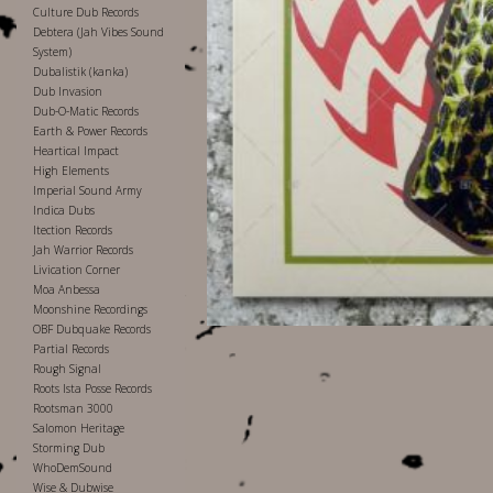
Culture Dub Records
Debtera (Jah Vibes Sound
System)
Dubalistik (kanka)
Dub Invasion
Dub-O-Matic Records
Earth & Power Records
Heartical Impact
High Elements
Imperial Sound Army
Indica Dubs
Itection Records
Jah Warrior Records
Livication Corner
Moa Anbessa
Moonshine Recordings
OBF Dubquake Records
Partial Records
Rough Signal
Roots Ista Posse Records
Rootsman 3000
Salomon Heritage
Storming Dub
WhoDemSound
Wise & Dubwise