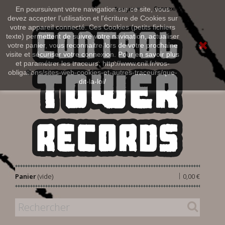
Connexion
En poursuivant votre navigation sur ce site, vous
Français
devez accepter l’utilisation et l'écriture de Cookies sur
votre appareil connecté. Ces Cookies (petits fichiers
texte) permettent de suivre votre navigation, actualiser
votre panier, vous reconnaitre lors de votre prochaine
visite et sécuriser votre connexion. Pour en savoir plus
et paramétrer les traceurs: http://www.cnil.fr/vos-
obligations/sites-web-cookies-et-autres-traceurs/que-
dit-la-loi/
|
Panier
(vide)
0,00 €