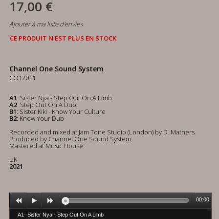
17,00 €
Ajouter à ma liste d'envies
CE PRODUIT N'EST PLUS EN STOCK
Channel One Sound System
CO12011
A1
: Sister Nya - Step Out On A Limb
A2
: Step Out On A Dub
B1
: Sister Kiki - Know Your Culture
B2
: Know Your Dub
Recorded and mixed at Jam Tone Studio (London) by D. Mathers
Produced by Channel One Sound System
Mastered at Music House
UK
2021
00:00
A1- Sister Nya - Step Out On A Limb