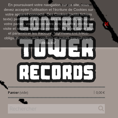
Connexion
En poursuivant votre navigation sur ce site, vous
Français
devez accepter l’utilisation et l'écriture de Cookies sur
votre appareil connecté. Ces Cookies (petits fichiers
texte) permettent de suivre votre navigation, actualiser
votre panier, vous reconnaitre lors de votre prochaine
visite et sécuriser votre connexion. Pour en savoir plus
et paramétrer les traceurs: http://www.cnil.fr/vos-
obligations/sites-web-cookies-et-autres-traceurs/que-
dit-la-loi/
|
Panier
(vide)
0,00 €