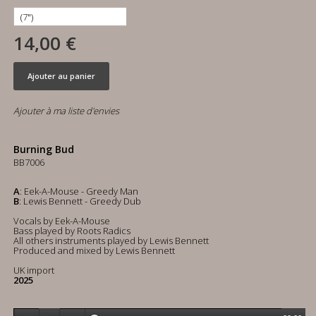
14,00 €
Ajouter au panier
Ajouter à ma liste d'envies
Burning Bud
BB7006
A
: Eek-A-Mouse - Greedy Man
B
: Lewis Bennett - Greedy Dub
Vocals by Eek-A-Mouse
Bass played by Roots Radics
All others instruments played by Lewis Bennett
Produced and mixed by Lewis Bennett
UK import
2025