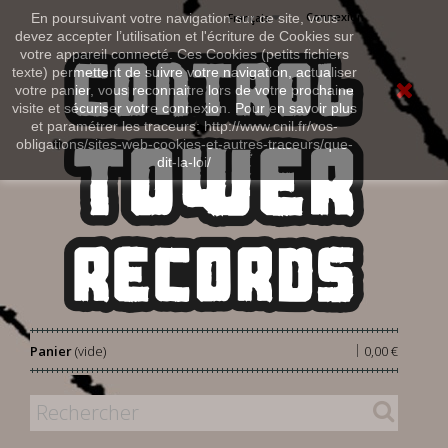
Connexion
En poursuivant votre navigation sur ce site, vous
Français
devez accepter l’utilisation et l'écriture de Cookies sur
votre appareil connecté. Ces Cookies (petits fichiers
texte) permettent de suivre votre navigation, actualiser
votre panier, vous reconnaitre lors de votre prochaine
visite et sécuriser votre connexion. Pour en savoir plus
et paramétrer les traceurs: http://www.cnil.fr/vos-
obligations/sites-web-cookies-et-autres-traceurs/que-
dit-la-loi/
|
Panier
(vide)
0,00 €