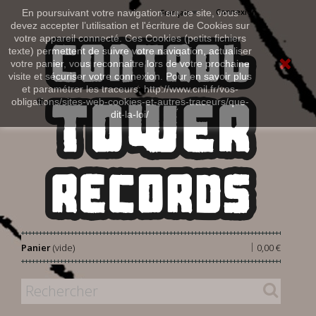
Connexion
En poursuivant votre navigation sur ce site, vous
Français
devez accepter l’utilisation et l'écriture de Cookies sur
votre appareil connecté. Ces Cookies (petits fichiers
texte) permettent de suivre votre navigation, actualiser
votre panier, vous reconnaitre lors de votre prochaine
visite et sécuriser votre connexion. Pour en savoir plus
et paramétrer les traceurs: http://www.cnil.fr/vos-
obligations/sites-web-cookies-et-autres-traceurs/que-
dit-la-loi/
|
Panier
(vide)
0,00 €