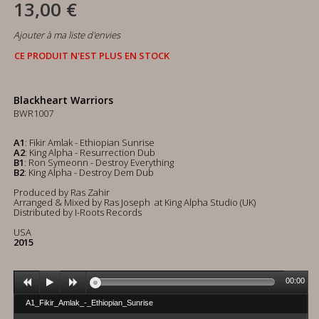
13,00 €
Ajouter à ma liste d'envies
CE PRODUIT N'EST PLUS EN STOCK
Blackheart Warriors
BWR1007
A1
: Fikir Amlak - Ethiopian Sunrise
A2
: King Alpha - Resurrection Dub
B1
: Ron Symeonn - Destroy Everything
B2
: King Alpha - Destroy Dem Dub
Produced by Ras Zahir
Arranged & Mixed by Ras Joseph at King Alpha Studio (UK)
Distributed by I-Roots Records
USA
2015
00:00
A1_Fikir_Amlak_-_Ethiopian_Sunrise