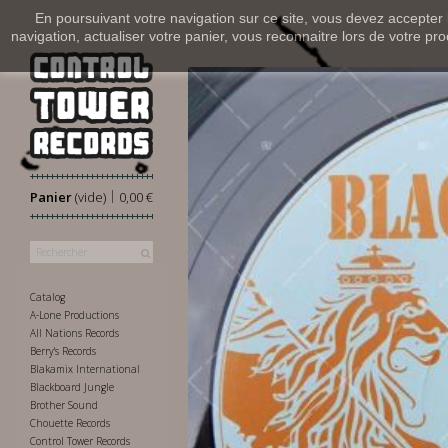
En poursuivant votre navigation sur ce site, vous devez accepter l’
navigation, actualiser votre panier, vous reconnaitre lors de votre pro
|
Panier
(vide)
0,00 €
Catalog
A-Lone Productions
All Nations Records
Berry's Records
Blakamix International
Blackboard Jungle
Brother Sound
Chouette Records
Control Tower Records