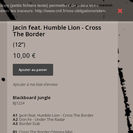
Français
Connexion
kies (petits fichiers texte) permettent de suivre votre
rer les traceurs: http://www.cnil.fr/vos-obligations/sites-
Jacin feat. Humble Lion - Cross
The Border
(12")
10,00 €
Ajouter au panier
Ajouter à ma liste d'envies
Blackboard Jungle
BJ1224
A1
: Jacin feat. Humble Lion - Cross The Border
A2
: Don Fe - Under The Radar
A3
: Border Dub
B1
: Cross The Border (Steppa Mix)