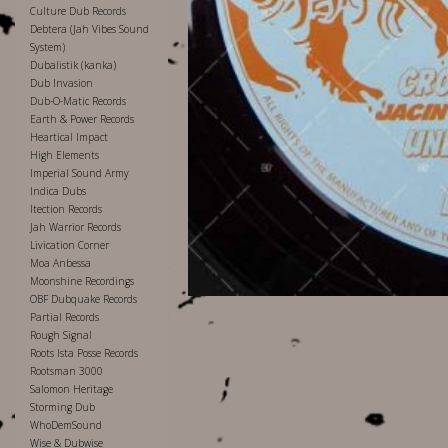
Culture Dub Records
Debtera (Jah Vibes Sound
System)
Dubalistik (kanka)
Dub Invasion
Dub-O-Matic Records
Earth & Power Records
Heartical Impact
High Elements
Imperial Sound Army
Indica Dubs
Itection Records
Jah Warrior Records
Livication Corner
Moa Anbessa
Moonshine Recordings
OBF Dubquake Records
Partial Records
Rough Signal
Roots Ista Posse Records
Rootsman 3000
Salomon Heritage
Storming Dub
WhoDemSound
Wise & Dubwise