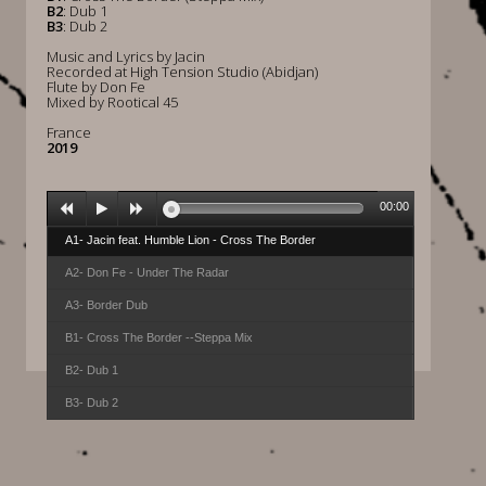
B2
: Dub 1
B3
: Dub 2
Music and Lyrics by Jacin
Recorded at High Tension Studio (Abidjan)
Flute by Don Fe
Mixed by Rootical 45
France
2019
00:00
A1- Jacin feat. Humble Lion - Cross The Border
A2- Don Fe - Under The Radar
A3- Border Dub
B1- Cross The Border --Steppa Mix
B2- Dub 1
B3- Dub 2