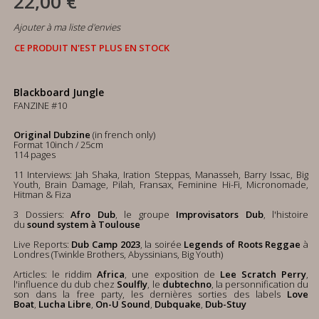
22,00 €
Ajouter à ma liste d'envies
CE PRODUIT N'EST PLUS EN STOCK
Blackboard Jungle
FANZINE #10
Original Dubzine
(in french only)
Format 10inch / 25cm
114 pages
11 Interviews: Jah Shaka, Iration Steppas, Manasseh, Barry Issac, Big
Youth, Brain Damage, Pilah, Fransax, Feminine Hi-Fi, Micronomade,
Hitman & Fiza
3 Dossiers:
Afro Dub
, le groupe
Improvisators Dub
, l'histoire
du
sound system à Toulouse
Live Reports:
Dub Camp 2023
, la soirée
Legends of Roots Reggae
à
Londres (Twinkle Brothers, Abyssinians, Big Youth)
Articles: le riddim
Africa
, une exposition de
Lee Scratch Perry
,
l'influence du dub chez
Soulfly
, le
dubtechno
, la personnification du
son dans la free party, les dernières sorties des labels
Love
Boat
,
Lucha Libre
,
On-U Sound
,
Dubquake
,
Dub-Stuy