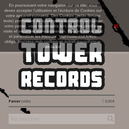
Connexion
En poursuivant votre navigation sur ce site, vous
Français
devez accepter l’utilisation et l'écriture de Cookies sur
votre appareil connecté. Ces Cookies (petits fichiers
texte) permettent de suivre votre navigation, actualiser
votre panier, vous reconnaitre lors de votre prochaine
visite et sécuriser votre connexion. Pour en savoir plus
et paramétrer les traceurs: http://www.cnil.fr/vos-
obligations/sites-web-cookies-et-autres-traceurs/que-
dit-la-loi/
|
Panier
(vide)
0,00 €