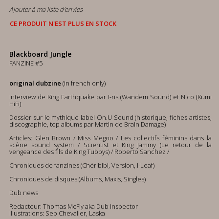
Ajouter à ma liste d'envies
CE PRODUIT N'EST PLUS EN STOCK
Blackboard Jungle
FANZINE #5
original dubzine
(in french only)
Interview de King Earthquake par I-ris (Wandem Sound) et Nico (Kumi
HiFi)
Dossier sur le mythique label On.U Sound (historique, fiches artistes,
discographie, top albums par Martin de Brain Damage)
Articles: Glen Brown / Miss Megoo / Les collectifs féminins dans la
scène sound system / Scientist et King Jammy (Le retour de la
vengeance des fils de King Tubbys) / Roberto Sanchez /
Chroniques de fanzines (Chéribibi, Version, I-Leaf)
Chroniques de disques (Albums, Maxis, Singles)
Dub news
Redacteur: Thomas McFly aka Dub Inspector
Illustrations: Seb Chevalier, Laska