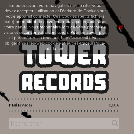
Connexion
En poursuivant votre navigation sur ce site, vous
Français
devez accepter l’utilisation et l'écriture de Cookies sur
votre appareil connecté. Ces Cookies (petits fichiers
texte) permettent de suivre votre navigation, actualiser
votre panier, vous reconnaitre lors de votre prochaine
visite et sécuriser votre connexion. Pour en savoir plus
et paramétrer les traceurs: http://www.cnil.fr/vos-
obligations/sites-web-cookies-et-autres-traceurs/que-
dit-la-loi/
|
Panier
(vide)
0,00 €