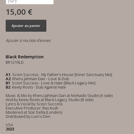
15,00 €
Ajouter au panier
Ajouter à ma liste d'envies
Black Redemption
BR1219LD
A1
: Scion Success - My Father’s House [Inner Sanctuary Mix]
A2
: Kheru Jahman Dan - Love & Dub
B1
: Scion Success - Love & Hate [Black Legacy Mix]
B2
: Keety Roots - Dub Against Hate
Music & Mix by Kheru Jahman Dan at Nomadix Studio (A side)
And by Keety Roots at Black Legacy Studio (B side)
Lyrics & Vocal by Scion Success
Executive Producer: Ras Kush
Mastered at Star Delta (London)
Distributed by Lion's Den
USA
2023