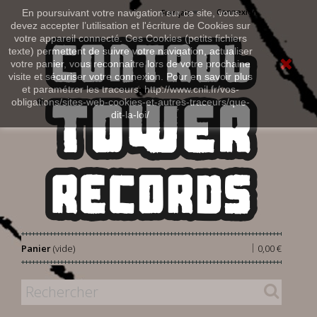
Connexion
En poursuivant votre navigation sur ce site, vous
Français
devez accepter l’utilisation et l'écriture de Cookies sur
votre appareil connecté. Ces Cookies (petits fichiers
texte) permettent de suivre votre navigation, actualiser
votre panier, vous reconnaitre lors de votre prochaine
visite et sécuriser votre connexion. Pour en savoir plus
et paramétrer les traceurs: http://www.cnil.fr/vos-
obligations/sites-web-cookies-et-autres-traceurs/que-
dit-la-loi/
|
Panier
(vide)
0,00 €