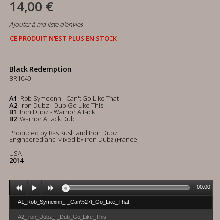
14,00 €
Ajouter à ma liste d'envies
CE PRODUIT N'EST PLUS EN STOCK
Black Redemption
BR1040
A1
: Rob Symeonn - Can't Go Like That
A2
: Iron Dubz - Dub Go Like This
B1
: Iron Dubz - Warrior Attack
B2
: Warrior Attack Dub
Produced by Ras Kush and Iron Dubz
Engineered and Mixed by Iron Dubz (France)
USA
2014
00:00
A1_Rob_Symeonn_-_Can%27t_Go_Like_That
A2_Iron_Dubz_-_Dub_Go_Like_This