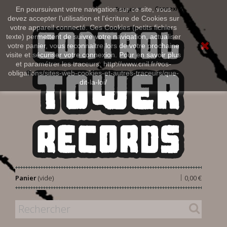
Connexion
En poursuivant votre navigation sur ce site, vous
Français
devez accepter l’utilisation et l'écriture de Cookies sur
votre appareil connecté. Ces Cookies (petits fichiers
texte) permettent de suivre votre navigation, actualiser
votre panier, vous reconnaitre lors de votre prochaine
visite et sécuriser votre connexion. Pour en savoir plus
et paramétrer les traceurs: http://www.cnil.fr/vos-
obligations/sites-web-cookies-et-autres-traceurs/que-
dit-la-loi/
|
Panier
(vide)
0,00 €