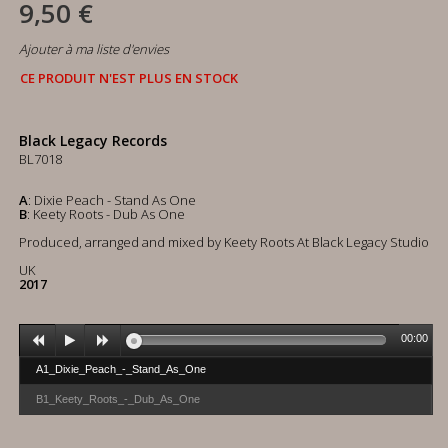
9,50 €
Ajouter à ma liste d'envies
CE PRODUIT N'EST PLUS EN STOCK
Black Legacy Records
BL7018
A
: Dixie Peach - Stand As One
B
: Keety Roots - Dub As One
Produced, arranged and mixed by Keety Roots At Black Legacy Studio
UK
2017
00:00
A1_Dixie_Peach_-_Stand_As_One
B1_Keety_Roots_-_Dub_As_One