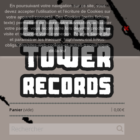
Connexion
En poursuivant votre navigation sur ce site, vous
Français
devez accepter l’utilisation et l'écriture de Cookies sur
votre appareil connecté. Ces Cookies (petits fichiers
texte) permettent de suivre votre navigation, actualiser
votre panier, vous reconnaitre lors de votre prochaine
visite et sécuriser votre connexion. Pour en savoir plus
et paramétrer les traceurs: http://www.cnil.fr/vos-
obligations/sites-web-cookies-et-autres-traceurs/que-
dit-la-loi/
|
Panier
(vide)
0,00 €