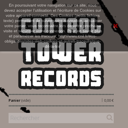
Connexion
En poursuivant votre navigation sur ce site, vous
Français
devez accepter l’utilisation et l'écriture de Cookies sur
votre appareil connecté. Ces Cookies (petits fichiers
texte) permettent de suivre votre navigation, actualiser
votre panier, vous reconnaitre lors de votre prochaine
visite et sécuriser votre connexion. Pour en savoir plus
et paramétrer les traceurs: http://www.cnil.fr/vos-
obligations/sites-web-cookies-et-autres-traceurs/que-
dit-la-loi/
|
Panier
(vide)
0,00 €