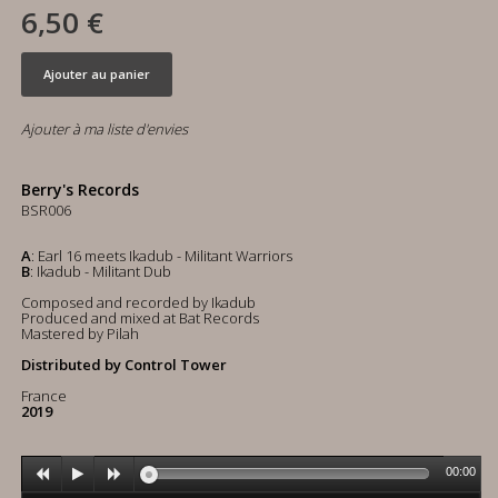
6,50 €
Ajouter au panier
Ajouter à ma liste d'envies
Berry's Records
BSR006
A
: Earl 16 meets Ikadub - Militant Warriors
B
: Ikadub - Militant Dub
Composed and recorded by Ikadub
Produced and mixed at Bat Records
Mastered by Pilah
Distributed by Control Tower
France
2019
00:00