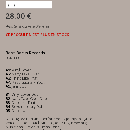
28,00 €
Ajouter à ma liste d'envies
CE PRODUIT N'EST PLUS EN STOCK
Bent Backs Records
BBR008
A1
: Vinyl Lover
A2
: Natty Take Over
A3
: Thing Like That
A4
: Revolutionary Youth
A5
: Jam It Up
B1
: Vinyl Lover Dub
B2
: Natty Take Over Dub
B3
: Dub Like That
B4
: Revolutionary Dub
B5
: Dub It Up
All songs written and performed by JonnyGo Figure
Voiced at Bent Back Studio (Bed-Stuy, NewYork)
Musicians: Green & Fresh Band