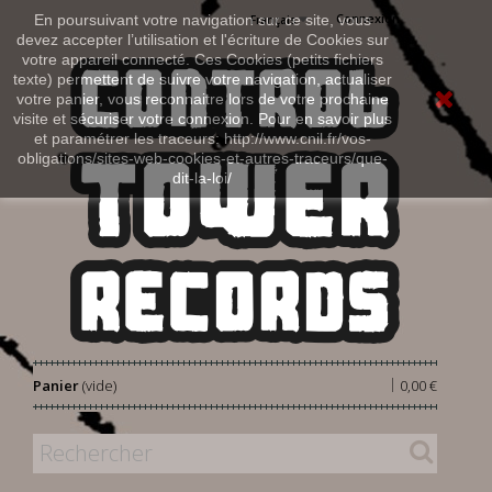
Connexion
En poursuivant votre navigation sur ce site, vous
Français
devez accepter l’utilisation et l'écriture de Cookies sur
votre appareil connecté. Ces Cookies (petits fichiers
texte) permettent de suivre votre navigation, actualiser
votre panier, vous reconnaitre lors de votre prochaine
visite et sécuriser votre connexion. Pour en savoir plus
et paramétrer les traceurs: http://www.cnil.fr/vos-
obligations/sites-web-cookies-et-autres-traceurs/que-
dit-la-loi/
|
Panier
(vide)
0,00 €