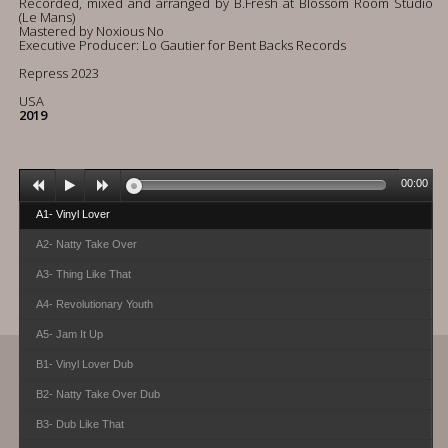
Recorded, mixed and arranged by B.Fresh at Blossom Room Studio
(Le Mans)
Mastered by Noxious No
Executive Producer: Lo Gautier for Bent Backs Records
Repress 2023
USA
2019
00:00
A1- Vinyl Lover
A2- Natty Take Over
A3- Thing Like That
A4- Revolutionary Youth
A5- Jam It Up
B1- Vinyl Lover Dub
B2- Natty Take Over Dub
B3- Dub Like That