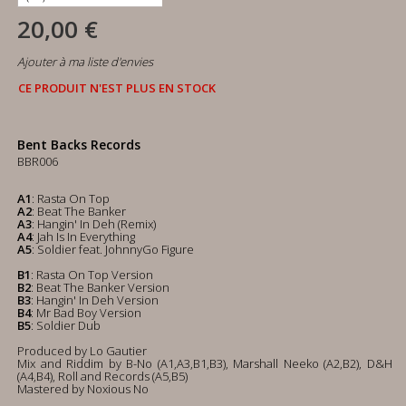
20,00 €
Ajouter à ma liste d'envies
CE PRODUIT N'EST PLUS EN STOCK
Bent Backs Records
BBR006
A1
: Rasta On Top
A2
: Beat The Banker
A3
: Hangin' In Deh (Remix)
A4
: Jah Is In Everything
A5
: Soldier feat. JohnnyGo Figure
B1
: Rasta On Top Version
B2
: Beat The Banker Version
B3
: Hangin' In Deh Version
B4
: Mr Bad Boy Version
B5
: Soldier Dub
Produced by Lo Gautier
Mix and Riddim by B-No (A1,A3,B1,B3), Marshall Neeko (A2,B2), D&H
(A4,B4), Roll and Records (A5,B5)
Mastered by Noxious No