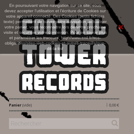
Connexion
En poursuivant votre navigation sur ce site, vous
Français
devez accepter l’utilisation et l'écriture de Cookies sur
votre appareil connecté. Ces Cookies (petits fichiers
texte) permettent de suivre votre navigation, actualiser
votre panier, vous reconnaitre lors de votre prochaine
visite et sécuriser votre connexion. Pour en savoir plus
et paramétrer les traceurs: http://www.cnil.fr/vos-
obligations/sites-web-cookies-et-autres-traceurs/que-
dit-la-loi/
|
Panier
(vide)
0,00 €