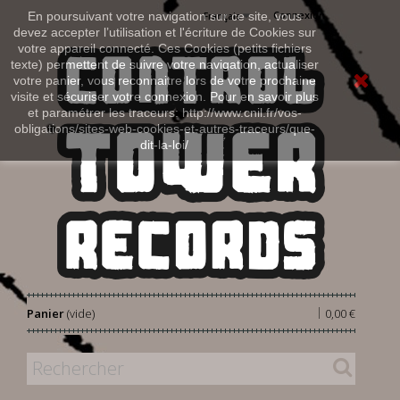
Connexion
En poursuivant votre navigation sur ce site, vous
Français
devez accepter l’utilisation et l'écriture de Cookies sur
votre appareil connecté. Ces Cookies (petits fichiers
texte) permettent de suivre votre navigation, actualiser
votre panier, vous reconnaitre lors de votre prochaine
visite et sécuriser votre connexion. Pour en savoir plus
et paramétrer les traceurs: http://www.cnil.fr/vos-
obligations/sites-web-cookies-et-autres-traceurs/que-
dit-la-loi/
|
Panier
(vide)
0,00 €