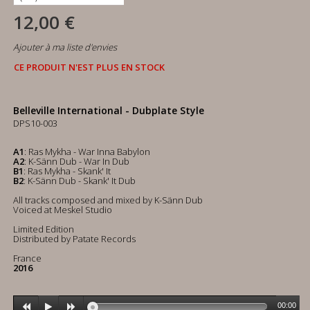
12,00 €
Ajouter à ma liste d'envies
CE PRODUIT N'EST PLUS EN STOCK
Belleville International - Dubplate Style
DPS10-003
A1
: Ras Mykha - War Inna Babylon
A2
: K-Sänn Dub - War In Dub
B1
: Ras Mykha - Skank' It
B2
: K-Sänn Dub - Skank' It Dub
All tracks composed and mixed by K-Sänn Dub
Voiced at Meskel Studio
Limited Edition
Distributed by Patate Records
France
2016
00:00