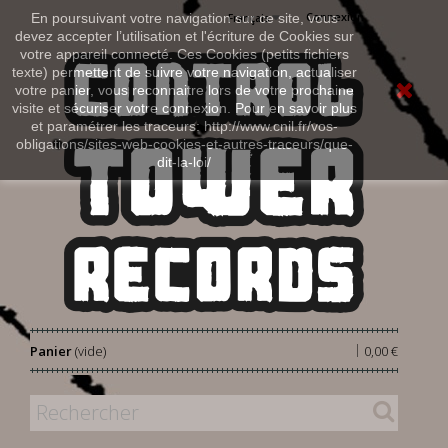
Connexion
En poursuivant votre navigation sur ce site, vous
Français
devez accepter l’utilisation et l'écriture de Cookies sur
votre appareil connecté. Ces Cookies (petits fichiers
texte) permettent de suivre votre navigation, actualiser
votre panier, vous reconnaitre lors de votre prochaine
visite et sécuriser votre connexion. Pour en savoir plus
et paramétrer les traceurs: http://www.cnil.fr/vos-
obligations/sites-web-cookies-et-autres-traceurs/que-
dit-la-loi/
|
Panier
(vide)
0,00 €