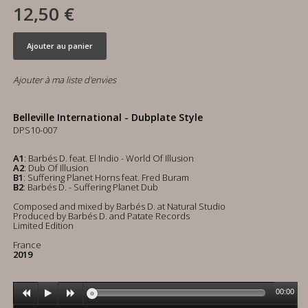
12,50 €
Ajouter au panier
Ajouter à ma liste d'envies
Belleville International - Dubplate Style
DPS10-007
A1
: Barbés D. feat. El Indio - World Of Illusion
A2
: Dub Of Illusion
B1
: Suffering Planet Horns feat. Fred Buram
B2
: Barbés D. - Suffering Planet Dub
Composed and mixed by Barbés D. at Natural Studio
Produced by Barbés D. and Patate Records
Limited Edition
France
2019
00:00