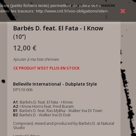
Français
Connexion
kies (petits fichiers texte) permettent de suivre votre
rer les traceurs: http://www.cnil.fr/vos-obligations/sites-
Barbés D. feat. El Fata - I Know
(10")
12,00 €
Ajouter à ma liste d'envies
CE PRODUIT N'EST PLUS EN STOCK
Belleville International - Dubplate Style
DPS10-006
A1
: Barbés D. feat. El Fata - I Know
A2
: I Know Horns feat. Fred Buram
B1
: Barbés D. feat. Ras Mykha - Walker Ina Di Town
B2
: Barbés D - Walker Ina Di Dub
Composed, mixed and produced by Barbés D. at Natural
Studio