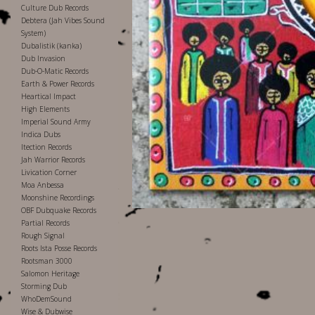
Culture Dub Records
Debtera (Jah Vibes Sound
System)
Dubalistik (kanka)
Dub Invasion
Dub-O-Matic Records
Earth & Power Records
Heartical Impact
High Elements
Imperial Sound Army
Indica Dubs
Itection Records
Jah Warrior Records
Livication Corner
Moa Anbessa
Moonshine Recordings
OBF Dubquake Records
Partial Records
Rough Signal
Roots Ista Posse Records
Rootsman 3000
Salomon Heritage
Storming Dub
WhoDemSound
Wise & Dubwise