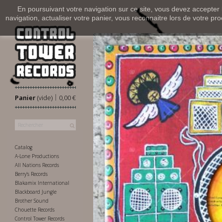
En poursuivant votre navigation sur ce site, vous devez accepter l’
navigation, actualiser votre panier, vous reconnaitre lors de votre pro
|
Panier
(vide)
0,00 €
Catalog
A-Lone Productions
All Nations Records
Berry's Records
Blakamix International
Blackboard Jungle
Brother Sound
Chouette Records
Control Tower Records