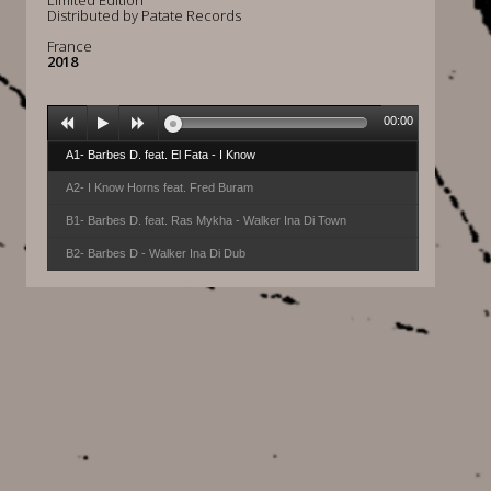
Limited Edition
Distributed by Patate Records
France
2018
00:00
A1- Barbes D. feat. El Fata - I Know
A2- I Know Horns feat. Fred Buram
B1- Barbes D. feat. Ras Mykha - Walker Ina Di Town
B2- Barbes D - Walker Ina Di Dub