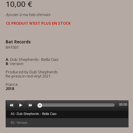
10,00 €
Ajouter à ma liste d'envies
CE PRODUIT N'EST PLUS EN STOCK
Bat Records
BAT001
A
: Dub Shepherds - Bella Ciao
B
: Version
Produced by Dub Shepherds
Re-press in red vinyl 2021
France
2018
00:00
A1- Dub Shepherds - Bella Ciao
B1- Version