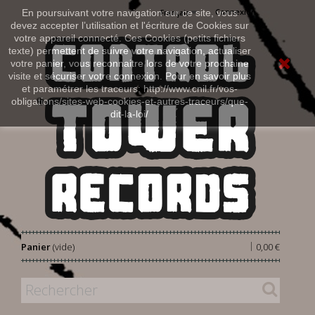
Connexion
En poursuivant votre navigation sur ce site, vous
Français
devez accepter l’utilisation et l'écriture de Cookies sur
votre appareil connecté. Ces Cookies (petits fichiers
texte) permettent de suivre votre navigation, actualiser
votre panier, vous reconnaitre lors de votre prochaine
visite et sécuriser votre connexion. Pour en savoir plus
et paramétrer les traceurs: http://www.cnil.fr/vos-
obligations/sites-web-cookies-et-autres-traceurs/que-
dit-la-loi/
|
Panier
(vide)
0,00 €