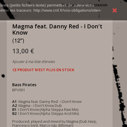
Français
Connexion
kies (petits fichiers texte) permettent de suivre votre
rer les traceurs: http://www.cnil.fr/vos-obligations/sites-
Magma feat. Danny Red - I Don't
Know
(12")
13,00 €
Ajouter à ma liste d'envies
CE PRODUIT N'EST PLUS EN STOCK
Bass Pirates
BPV001
A1
: Magma feat. Danny Red - I Don't Know
A2
: Magma - I Don't Know Dub
B1
: I Don't Know (Alpha Steppa Raw Mix)
B2
: I Don't Know (Alpha Steppa Acid Mix)
Produced, played and mixed by Magma (Dub Harp,
Francesco Joint, Marco Isla ,Billyman)