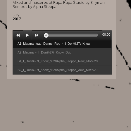
Mixed and mastered at Rupa Rupa Studio by Billyman
Remixes by Alpha Steppa
Italy
2017
00:00
A1_Magma_feat._Danny_Red_-_I_Don%27t_Know
A2_Magma_-_I_Don%27t_Know_Dub
B1_I_Don%27t_Know_%28Alpha_Steppa_Raw_Mix%29
B2_I_Don%27t_Know_%28Alpha_Steppa_Acid_Mix%29