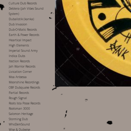
Culture Dub Records
Debtera (Jah Vibes Sound
System)
Dubalistik (kanka)
Dub Invasion
Dub-O-Matic Records
Earth & Power Records
Heartical Impact
High Elements
Imperial Sound Army
Indica Dubs
Itection Records
Jah Warrior Records
Livication Corner
Moa Anbessa
Moonshine Recordings
OBF Dubquake Records
Partial Records
Rough Signal
Roots Ista Posse Records
Rootsman 3000
Salomon Heritage
Storming Dub
WhoDemSound
Wise & Dubwise