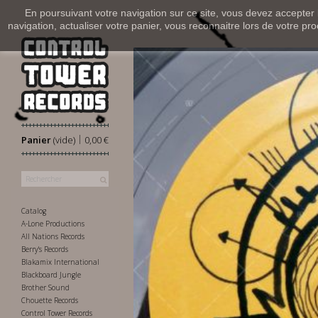
En poursuivant votre navigation sur ce site, vous devez accepter l’
navigation, actualiser votre panier, vous reconnaitre lors de votre pro
|
Panier
(vide)
0,00 €
Catalog
A-Lone Productions
All Nations Records
Berry's Records
Blakamix International
Blackboard Jungle
Brother Sound
Chouette Records
Control Tower Records