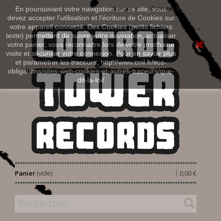
Connexion
En poursuivant votre navigation sur ce site, vous
Français
devez accepter l’utilisation et l'écriture de Cookies sur
votre appareil connecté. Ces Cookies (petits fichiers
texte) permettent de suivre votre navigation, actualiser
votre panier, vous reconnaitre lors de votre prochaine
visite et sécuriser votre connexion. Pour en savoir plus
et paramétrer les traceurs: http://www.cnil.fr/vos-
obligations/sites-web-cookies-et-autres-traceurs/que-
dit-la-loi/
|
Panier
(vide)
0,00 €