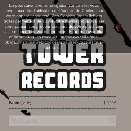
Connexion
En poursuivant votre navigation sur ce site, vous
Français
devez accepter l’utilisation et l'écriture de Cookies sur
votre appareil connecté. Ces Cookies (petits fichiers
texte) permettent de suivre votre navigation, actualiser
votre panier, vous reconnaitre lors de votre prochaine
visite et sécuriser votre connexion. Pour en savoir plus
et paramétrer les traceurs: http://www.cnil.fr/vos-
obligations/sites-web-cookies-et-autres-traceurs/que-
dit-la-loi/
|
Panier
(vide)
0,00 €