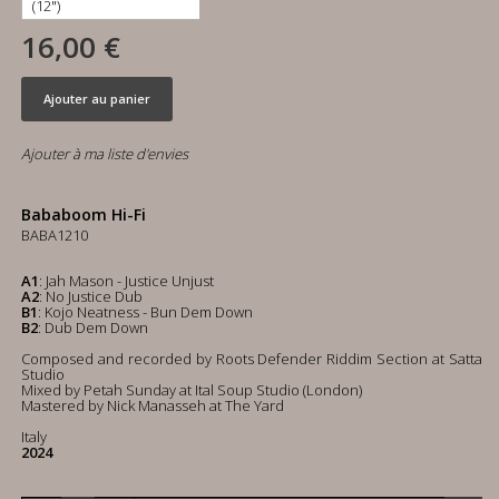
16,00 €
Ajouter au panier
Ajouter à ma liste d'envies
Bababoom Hi-Fi
BABA1210
A1
: Jah Mason - Justice Unjust
A2
: No Justice Dub
B1
: Kojo Neatness - Bun Dem Down
B2
: Dub Dem Down
Composed and recorded by Roots Defender Riddim Section at Satta
Studio
Mixed by Petah Sunday at Ital Soup Studio (London)
Mastered by Nick Manasseh at The Yard
Italy
2024