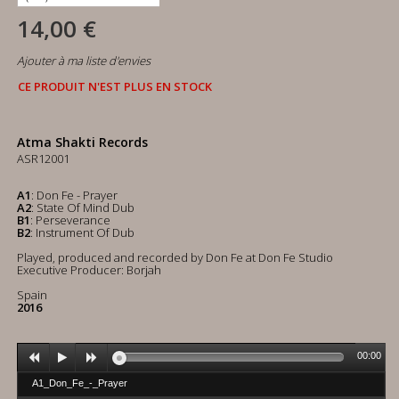
14,00 €
Ajouter à ma liste d'envies
CE PRODUIT N'EST PLUS EN STOCK
Atma Shakti Records
ASR12001
A1
: Don Fe - Prayer
A2
: State Of Mind Dub
B1
: Perseverance
B2
: Instrument Of Dub
Played, produced and recorded by Don Fe at Don Fe Studio
Executive Producer: Borjah
Spain
2016
00:00
A1_Don_Fe_-_Prayer