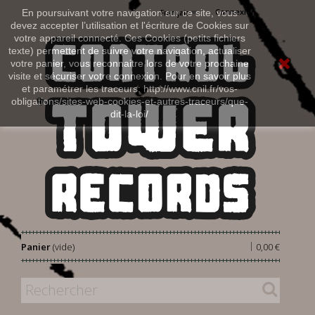
Connexion
En poursuivant votre navigation sur ce site, vous
Français
devez accepter l’utilisation et l'écriture de Cookies sur
votre appareil connecté. Ces Cookies (petits fichiers
texte) permettent de suivre votre navigation, actualiser
votre panier, vous reconnaitre lors de votre prochaine
visite et sécuriser votre connexion. Pour en savoir plus
et paramétrer les traceurs: http://www.cnil.fr/vos-
obligations/sites-web-cookies-et-autres-traceurs/que-
dit-la-loi/
|
Panier
(vide)
0,00 €