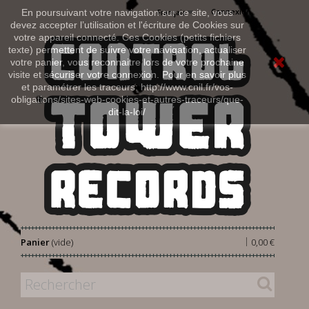
Connexion
En poursuivant votre navigation sur ce site, vous
Français
devez accepter l’utilisation et l'écriture de Cookies sur
votre appareil connecté. Ces Cookies (petits fichiers
texte) permettent de suivre votre navigation, actualiser
votre panier, vous reconnaitre lors de votre prochaine
visite et sécuriser votre connexion. Pour en savoir plus
et paramétrer les traceurs: http://www.cnil.fr/vos-
obligations/sites-web-cookies-et-autres-traceurs/que-
dit-la-loi/
|
Panier
(vide)
0,00 €