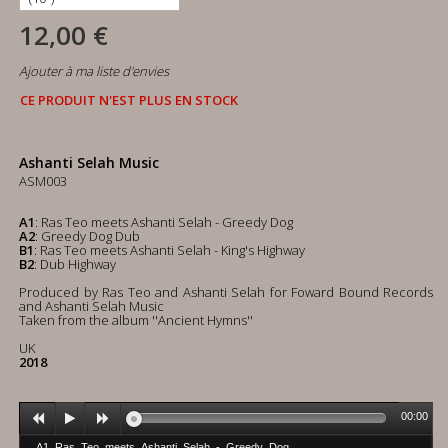
12,00 €
Ajouter à ma liste d'envies
CE PRODUIT N'EST PLUS EN STOCK
Ashanti Selah Music
ASM003
A1
: Ras Teo meets Ashanti Selah - Greedy Dog
A2
: Greedy Dog Dub
B1
: Ras Teo meets Ashanti Selah - King's Highway
B2
: Dub Highway
Produced by Ras Teo and Ashanti Selah for Foward Bound Records
and Ashanti Selah Music
Taken from the album ''Ancient Hymns''
UK
2018
00:00
A1_Ras_Teo_meets_Ashanti_Selah_-_Greedy_Dog