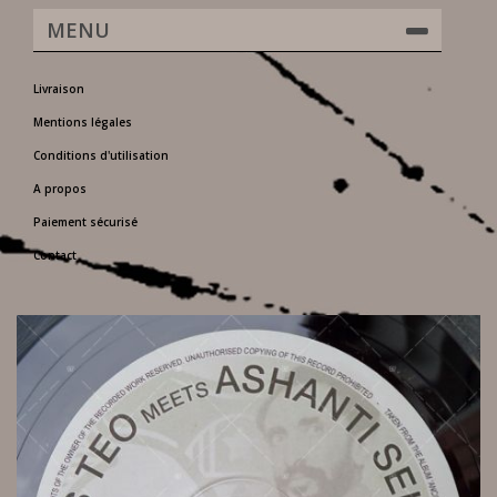
MENU
Livraison
Mentions légales
Conditions d'utilisation
A propos
Paiement sécurisé
Contact