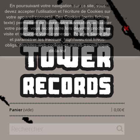
Connexion
En poursuivant votre navigation sur ce site, vous
Français
devez accepter l’utilisation et l'écriture de Cookies sur
votre appareil connecté. Ces Cookies (petits fichiers
texte) permettent de suivre votre navigation, actualiser
votre panier, vous reconnaitre lors de votre prochaine
visite et sécuriser votre connexion. Pour en savoir plus
et paramétrer les traceurs: http://www.cnil.fr/vos-
obligations/sites-web-cookies-et-autres-traceurs/que-
dit-la-loi/
|
Panier
(vide)
0,00 €