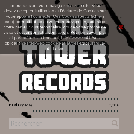
Connexion
En poursuivant votre navigation sur ce site, vous
Français
devez accepter l’utilisation et l'écriture de Cookies sur
votre appareil connecté. Ces Cookies (petits fichiers
texte) permettent de suivre votre navigation, actualiser
votre panier, vous reconnaitre lors de votre prochaine
visite et sécuriser votre connexion. Pour en savoir plus
et paramétrer les traceurs: http://www.cnil.fr/vos-
obligations/sites-web-cookies-et-autres-traceurs/que-
dit-la-loi/
|
Panier
(vide)
0,00 €