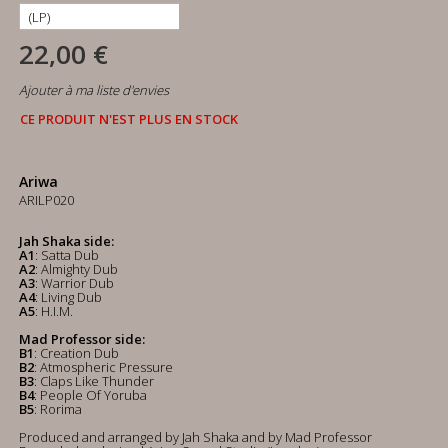
22,00 €
Ajouter à ma liste d'envies
CE PRODUIT N'EST PLUS EN STOCK
Ariwa
ARILP020
Jah Shaka side:
A1
: Satta Dub
A2
: Almighty Dub
A3
: Warrior Dub
A4
: Living Dub
A5
: H.I.M.
Mad Professor side:
B1
: Creation Dub
B2
: Atmospheric Pressure
B3
: Claps Like Thunder
B4
: People Of Yoruba
B5
: Rorima
Produced and arranged by Jah Shaka and by Mad Professor