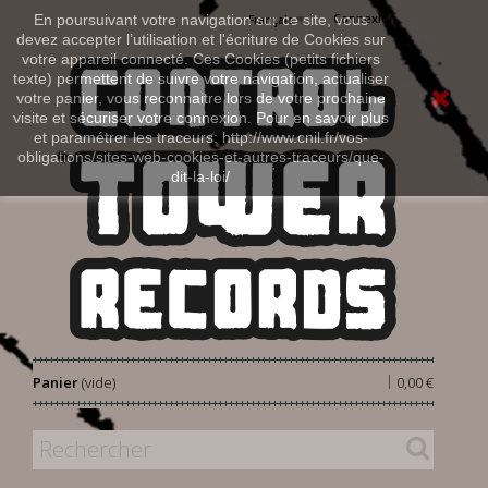
Connexion
En poursuivant votre navigation sur ce site, vous
Français
devez accepter l’utilisation et l'écriture de Cookies sur
votre appareil connecté. Ces Cookies (petits fichiers
texte) permettent de suivre votre navigation, actualiser
votre panier, vous reconnaitre lors de votre prochaine
visite et sécuriser votre connexion. Pour en savoir plus
et paramétrer les traceurs: http://www.cnil.fr/vos-
obligations/sites-web-cookies-et-autres-traceurs/que-
dit-la-loi/
|
Panier
(vide)
0,00 €