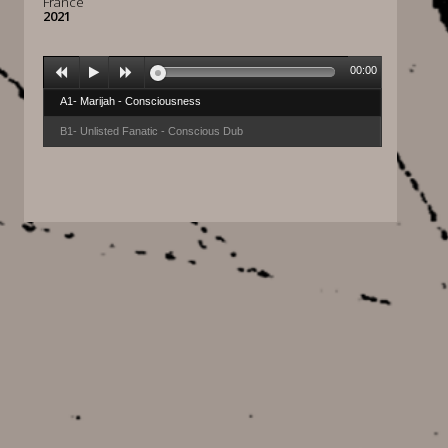
France
2021
00:00
A1- Marijah - Consciousness
B1- Unlisted Fanatic - Conscious Dub