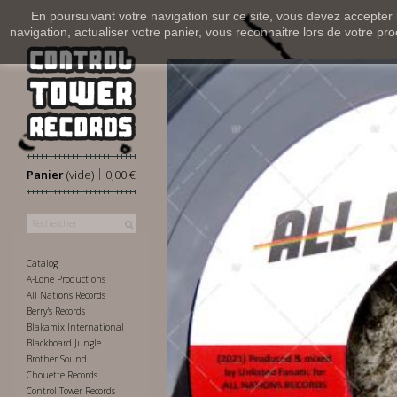
En poursuivant votre navigation sur ce site, vous devez accepter l’
navigation, actualiser votre panier, vous reconnaitre lors de votre pro
|
Panier
(vide)
0,00 €
Catalog
A-Lone Productions
All Nations Records
Berry's Records
Blakamix International
Blackboard Jungle
Brother Sound
Chouette Records
Control Tower Records