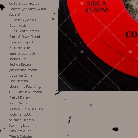
Culture Dub Records
Debtera (Jah Vibes Sound
System)
Dubalistik (kanka)
Dub Invasion
Dub-O-Matic Records
Earth & Power Records
Heartical Impact
High Elements
Imperial Sound Army
Indica Dubs
Itection Records
Jah Warrior Records
Livication Corner
Moa Anbessa
Moonshine Recordings
OBF Dubquake Records
Partial Records
Rough Signal
Roots Ista Posse Records
Rootsman 3000
Salomon Heritage
Storming Dub
WhoDemSound
Wise & Dubwise