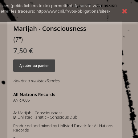
Français
Connexion
kies (petits fichiers texte) permettent de suivre votre
rer les traceurs: http://www.cnil.fr/vos-obligations/sites-
Marijah - Consciousness
(7")
7,50 €
Ajouter au panier
Ajouter à ma liste d'envies
All Nations Records
ANR7005
A
: Marijah - Consciousness
B
: Unlisted Fanatic - Conscious Dub
Produced and mixed by Unlisted Fanatic for All Nations
Records