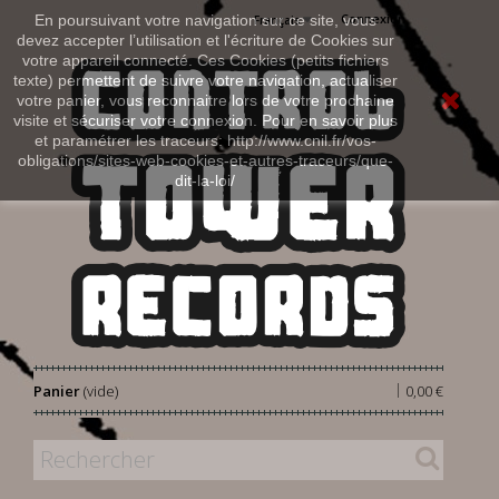
Connexion
En poursuivant votre navigation sur ce site, vous
Français
devez accepter l’utilisation et l'écriture de Cookies sur
votre appareil connecté. Ces Cookies (petits fichiers
texte) permettent de suivre votre navigation, actualiser
votre panier, vous reconnaitre lors de votre prochaine
visite et sécuriser votre connexion. Pour en savoir plus
et paramétrer les traceurs: http://www.cnil.fr/vos-
obligations/sites-web-cookies-et-autres-traceurs/que-
dit-la-loi/
|
Panier
(vide)
0,00 €