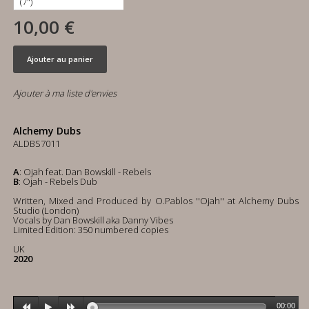
10,00 €
Ajouter au panier
Ajouter à ma liste d'envies
Alchemy Dubs
ALDBS7011
A
: Ojah feat. Dan Bowskill - Rebels
B
: Ojah - Rebels Dub
Written, Mixed and Produced by O.Pablos ''Ojah'' at Alchemy Dubs
Studio (London)
Vocals by Dan Bowskill aka Danny Vibes
Limited Edition: 350 numbered copies
UK
2020
00:00