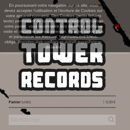
Connexion
En poursuivant votre navigation sur ce site, vous
Français
devez accepter l’utilisation et l'écriture de Cookies sur
votre appareil connecté. Ces Cookies (petits fichiers
texte) permettent de suivre votre navigation, actualiser
votre panier, vous reconnaitre lors de votre prochaine
visite et sécuriser votre connexion. Pour en savoir plus
et paramétrer les traceurs: http://www.cnil.fr/vos-
obligations/sites-web-cookies-et-autres-traceurs/que-
dit-la-loi/
|
Panier
(vide)
0,00 €