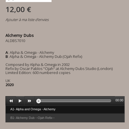
12,00 €
Ajouter à ma liste d'envies
Alchemy Dubs
ALDBS7010
A
: Alpha & Omega - Alchemy
B
: Alpha & Omega - Alchemy Dub (Ojah Refix)
Composed by Alpha & Omega in 2002
Refix by Oscar Pablos ''Ojah'' at Alchemy Dubs Studio (London)
Limited Edition: 600 numbered copies
UK
2020
00:00
A1- Alpha and Omega - Alchemy
B1- Alchemy Dub --Ojah Refix--