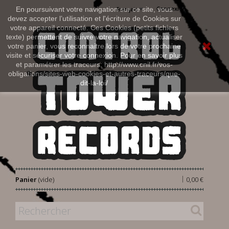
Connexion
En poursuivant votre navigation sur ce site, vous
Français
devez accepter l’utilisation et l'écriture de Cookies sur
votre appareil connecté. Ces Cookies (petits fichiers
texte) permettent de suivre votre navigation, actualiser
votre panier, vous reconnaitre lors de votre prochaine
visite et sécuriser votre connexion. Pour en savoir plus
et paramétrer les traceurs: http://www.cnil.fr/vos-
obligations/sites-web-cookies-et-autres-traceurs/que-
dit-la-loi/
|
Panier
(vide)
0,00 €