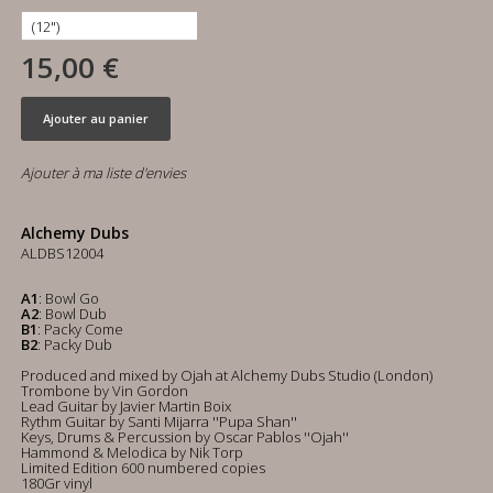
15,00 €
Ajouter au panier
Ajouter à ma liste d'envies
Alchemy Dubs
ALDBS12004
A1
: Bowl Go
A2
: Bowl Dub
B1
: Packy Come
B2
: Packy Dub
Produced and mixed by Ojah at Alchemy Dubs Studio (London)
Trombone by Vin Gordon
Lead Guitar by Javier Martin Boix
Rythm Guitar by Santi Mijarra ''Pupa Shan''
Keys, Drums & Percussion by Oscar Pablos ''Ojah''
Hammond & Melodica by Nik Torp
Limited Edition 600 numbered copies
180Gr vinyl