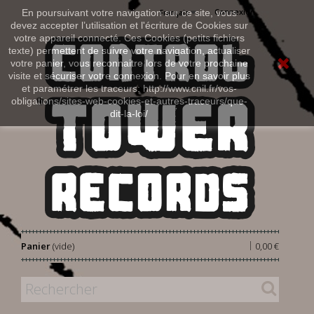
Connexion
En poursuivant votre navigation sur ce site, vous
Français
devez accepter l’utilisation et l'écriture de Cookies sur
votre appareil connecté. Ces Cookies (petits fichiers
texte) permettent de suivre votre navigation, actualiser
votre panier, vous reconnaitre lors de votre prochaine
visite et sécuriser votre connexion. Pour en savoir plus
et paramétrer les traceurs: http://www.cnil.fr/vos-
obligations/sites-web-cookies-et-autres-traceurs/que-
dit-la-loi/
|
Panier
(vide)
0,00 €