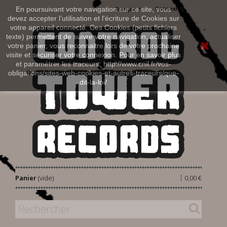
Connexion
En poursuivant votre navigation sur ce site, vous
Français
devez accepter l’utilisation et l'écriture de Cookies sur
votre appareil connecté. Ces Cookies (petits fichiers
texte) permettent de suivre votre navigation, actualiser
votre panier, vous reconnaitre lors de votre prochaine
visite et sécuriser votre connexion. Pour en savoir plus
et paramétrer les traceurs: http://www.cnil.fr/vos-
obligations/sites-web-cookies-et-autres-traceurs/que-
dit-la-loi/
|
Panier
(vide)
0,00 €