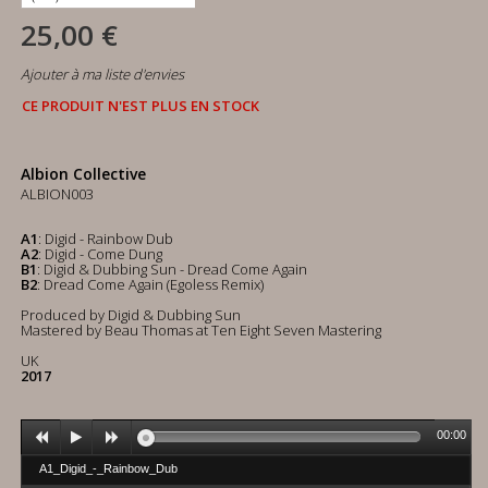
25,00 €
Ajouter à ma liste d'envies
CE PRODUIT N'EST PLUS EN STOCK
Albion Collective
ALBION003
A1
: Digid - Rainbow Dub
A2
: Digid - Come Dung
B1
: Digid & Dubbing Sun - Dread Come Again
B2
: Dread Come Again (Egoless Remix)
Produced by Digid & Dubbing Sun
Mastered by Beau Thomas at Ten Eight Seven Mastering
UK
2017
00:00
A1_Digid_-_Rainbow_Dub