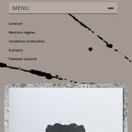
MENU
Livraison
Mentions légales
Conditions d'utilisation
A propos
Paiement sécurisé
Contact