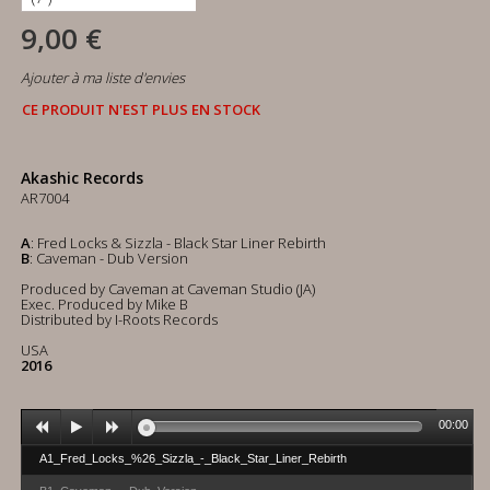
9,00 €
Ajouter à ma liste d'envies
CE PRODUIT N'EST PLUS EN STOCK
Akashic Records
AR7004
A
: Fred Locks & Sizzla - Black Star Liner Rebirth
B
: Caveman - Dub Version
Produced by Caveman at Caveman Studio (JA)
Exec. Produced by Mike B
Distributed by I-Roots Records
USA
2016
00:00
A1_Fred_Locks_%26_Sizzla_-_Black_Star_Liner_Rebirth