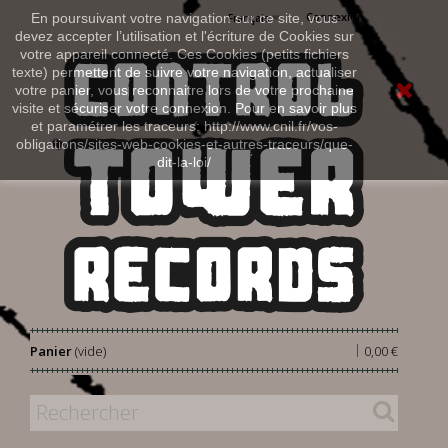
Connexion
En poursuivant votre navigation sur ce site, vous
Français
devez accepter l’utilisation et l'écriture de Cookies sur
votre appareil connecté. Ces Cookies (petits fichiers
texte) permettent de suivre votre navigation, actualiser
votre panier, vous reconnaitre lors de votre prochaine
visite et sécuriser votre connexion. Pour en savoir plus
et paramétrer les traceurs: http://www.cnil.fr/vos-
obligations/sites-web-cookies-et-autres-traceurs/que-
dit-la-loi/
|
Panier
(vide)
0,00 €