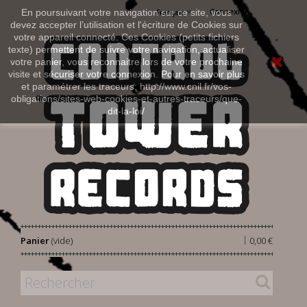
Connexion
En poursuivant votre navigation sur ce site, vous
Français
devez accepter l’utilisation et l'écriture de Cookies sur
votre appareil connecté. Ces Cookies (petits fichiers
texte) permettent de suivre votre navigation, actualiser
votre panier, vous reconnaitre lors de votre prochaine
visite et sécuriser votre connexion. Pour en savoir plus
et paramétrer les traceurs: http://www.cnil.fr/vos-
obligations/sites-web-cookies-et-autres-traceurs/que-
dit-la-loi/
|
Panier
(vide)
0,00 €