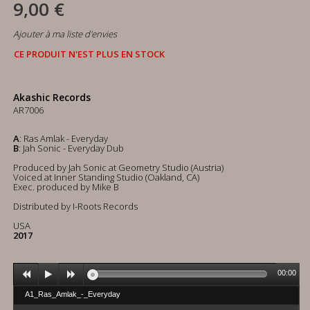
9,00 €
Ajouter à ma liste d'envies
CE PRODUIT N'EST PLUS EN STOCK
Akashic Records
AR7006
A
: Ras Amlak - Everyday
B
: Jah Sonic - Everyday Dub
Produced by Jah Sonic at Geometry Studio (Austria)
Voiced at Inner Standing Studio (Oakland, CA)
Exec. produced by Mike B
Distributed by I-Roots Records
USA
2017
00:00
A1_Ras_Amlak_-_Everyday