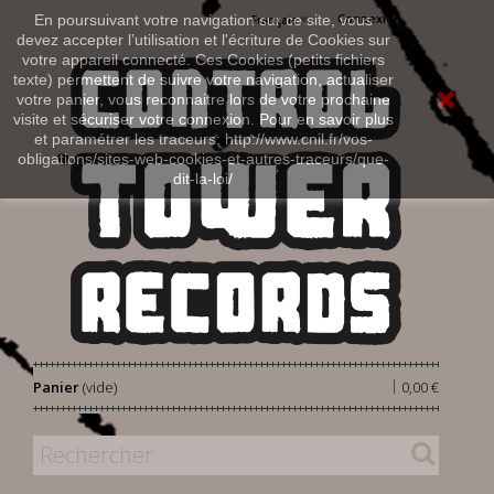
Connexion
En poursuivant votre navigation sur ce site, vous
Français
devez accepter l’utilisation et l'écriture de Cookies sur
votre appareil connecté. Ces Cookies (petits fichiers
texte) permettent de suivre votre navigation, actualiser
votre panier, vous reconnaitre lors de votre prochaine
visite et sécuriser votre connexion. Pour en savoir plus
et paramétrer les traceurs: http://www.cnil.fr/vos-
obligations/sites-web-cookies-et-autres-traceurs/que-
dit-la-loi/
|
Panier
(vide)
0,00 €