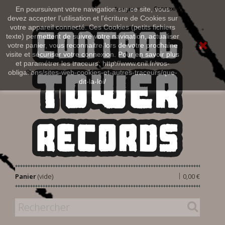
Connexion
En poursuivant votre navigation sur ce site, vous
Français
devez accepter l’utilisation et l'écriture de Cookies sur
votre appareil connecté. Ces Cookies (petits fichiers
texte) permettent de suivre votre navigation, actualiser
votre panier, vous reconnaitre lors de votre prochaine
visite et sécuriser votre connexion. Pour en savoir plus
et paramétrer les traceurs: http://www.cnil.fr/vos-
obligations/sites-web-cookies-et-autres-traceurs/que-
dit-la-loi/
|
Panier
(vide)
0,00 €