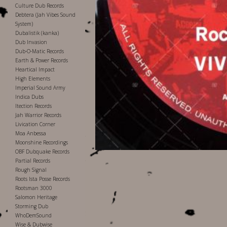
Culture Dub Records
Debtera (Jah Vibes Sound
System)
Dubalistik (kanka)
Dub Invasion
Dub-O-Matic Records
Earth & Power Records
Heartical Impact
High Elements
Imperial Sound Army
Indica Dubs
Itection Records
Jah Warrior Records
Livication Corner
Moa Anbessa
Moonshine Recordings
OBF Dubquake Records
Partial Records
Rough Signal
Roots Ista Posse Records
Rootsman 3000
Salomon Heritage
Storming Dub
WhoDemSound
Wise & Dubwise