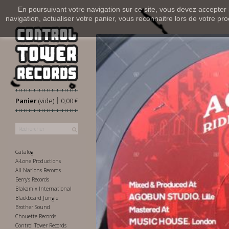
En poursuivant votre navigation sur ce site, vous devez accepter l’
navigation, actualiser votre panier, vous reconnaitre lors de votre pro
|
Panier
(vide)
0,00 €
Catalog
A-Lone Productions
All Nations Records
Berry's Records
Blakamix International
Blackboard Jungle
Brother Sound
Chouette Records
Control Tower Records