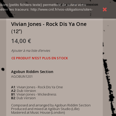
Français
Connexion
kies (petits fichiers texte) permettent de suivre votre
rer les traceurs: http://www.cnil.fr/vos-obligations/sites-
Vivian Jones - Rock Dis Ya One
(12")
14,00 €
Ajouter à ma liste d'envies
CE PRODUIT N'EST PLUS EN STOCK
Agobun Riddim Section
AGOBUN1201
A1
: Vivian Jones - Rock Dis Ya One
A2
: Dub Version
B1
: Vivian Jones - Wickedness
B2
: Dub Version
Composed and arranged by Agobun Riddim Section
Produced and mixed at Agobun Studio (Lille)
Mastered at Music House (London)