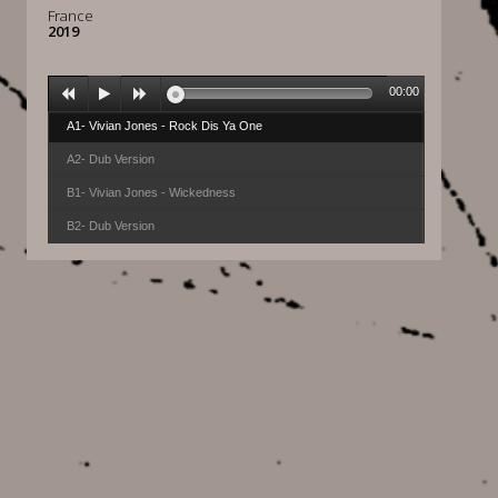
France
2019
00:00
A1- Vivian Jones - Rock Dis Ya One
A2- Dub Version
B1- Vivian Jones - Wickedness
B2- Dub Version