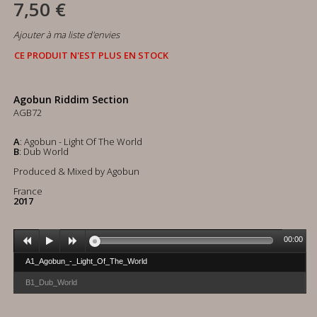
7,50 €
Ajouter à ma liste d'envies
CE PRODUIT N'EST PLUS EN STOCK
Agobun Riddim Section
AGB72
A
: Agobun - Light Of The World
B
: Dub World
Produced & Mixed by Agobun
France
2017
00:00
A1_Agobun_-_Light_Of_The_World
B1_Dub_World