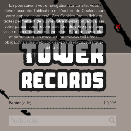
Connexion
En poursuivant votre navigation sur ce site, vous
Français
devez accepter l’utilisation et l'écriture de Cookies sur
votre appareil connecté. Ces Cookies (petits fichiers
texte) permettent de suivre votre navigation, actualiser
votre panier, vous reconnaitre lors de votre prochaine
visite et sécuriser votre connexion. Pour en savoir plus
et paramétrer les traceurs: http://www.cnil.fr/vos-
obligations/sites-web-cookies-et-autres-traceurs/que-
dit-la-loi/
|
Panier
(vide)
0,00 €