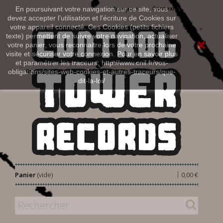
Connexion
En poursuivant votre navigation sur ce site, vous
Français
devez accepter l’utilisation et l'écriture de Cookies sur
votre appareil connecté. Ces Cookies (petits fichiers
texte) permettent de suivre votre navigation, actualiser
votre panier, vous reconnaitre lors de votre prochaine
visite et sécuriser votre connexion. Pour en savoir plus
et paramétrer les traceurs: http://www.cnil.fr/vos-
obligations/sites-web-cookies-et-autres-traceurs/que-
dit-la-loi/
|
Panier
(vide)
0,00 €