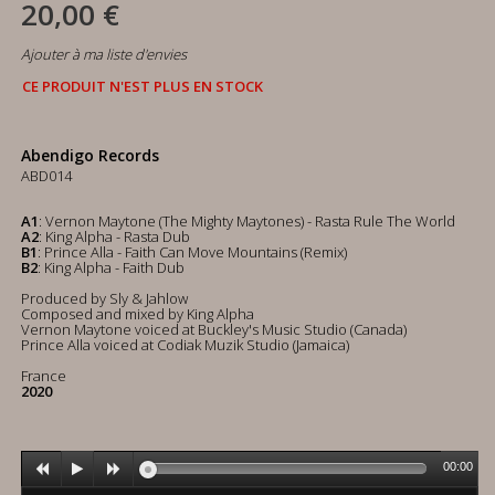
20,00 €
Ajouter à ma liste d'envies
CE PRODUIT N'EST PLUS EN STOCK
Abendigo Records
ABD014
A1
: Vernon Maytone (The Mighty Maytones) - Rasta Rule The World
A2
: King Alpha - Rasta Dub
B1
: Prince Alla - Faith Can Move Mountains (Remix)
B2
: King Alpha - Faith Dub
Produced by Sly & Jahlow
Composed and mixed by King Alpha
Vernon Maytone voiced at Buckley's Music Studio (Canada)
Prince Alla voiced at Codiak Muzik Studio (Jamaica)
France
2020
00:00