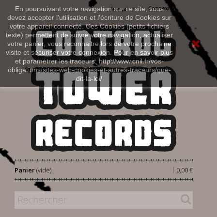
Connexion
En poursuivant votre navigation sur ce site, vous
Français
devez accepter l’utilisation et l'écriture de Cookies sur
votre appareil connecté. Ces Cookies (petits fichiers
texte) permettent de suivre votre navigation, actualiser
votre panier, vous reconnaitre lors de votre prochaine
visite et sécuriser votre connexion. Pour en savoir plus
et paramétrer les traceurs: http://www.cnil.fr/vos-
obligations/sites-web-cookies-et-autres-traceurs/que-
dit-la-loi/
|
Panier
(vide)
0,00 €