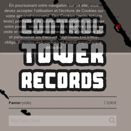
Connexion
En poursuivant votre navigation sur ce site, vous
Français
devez accepter l’utilisation et l'écriture de Cookies sur
votre appareil connecté. Ces Cookies (petits fichiers
texte) permettent de suivre votre navigation, actualiser
votre panier, vous reconnaitre lors de votre prochaine
visite et sécuriser votre connexion. Pour en savoir plus
et paramétrer les traceurs: http://www.cnil.fr/vos-
obligations/sites-web-cookies-et-autres-traceurs/que-
dit-la-loi/
|
Panier
(vide)
0,00 €