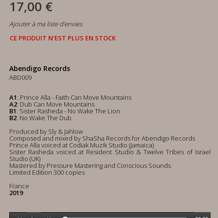
17,00 €
Ajouter à ma liste d'envies
CE PRODUIT N'EST PLUS EN STOCK
Abendigo Records
ABD009
A1
: Prince Alla - Faith Can Move Mountains
A2
: Dub Can Move Mountains
B1
: Sister Rasheda - No Wake The Lion
B2
: No Wake The Dub
Produced by Sly & Jahlow
Composed and mixed by ShaSha Records for Abendigo Records
Prince Alla voiced at Codiak Muzik Studio (Jamaica)
Sister Rasheda voiced at Resident Studio & Twelve Tribes of Israel
Studio (UK)
Mastered by Pressure Mastering and Conscious Sounds
Limited Edition 300 copies
France
2019