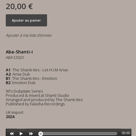
20,00 €
Ajouter au panier
Ajouter à ma liste d'envies
Aba-Shanti-I
ABA12023
A1
: The Shanti-Ites - Let H.I.M Arise
A2
: Arise Dub
B1
: The Shanti-Ites - Emotion
B2
: Emotion Dub
90's Dubplate Series
Produced & mixed at Shanti Studio
Arranged and produced by The Shanti-Ites
Published by Falasha Recordings
UK import
2024
00:00