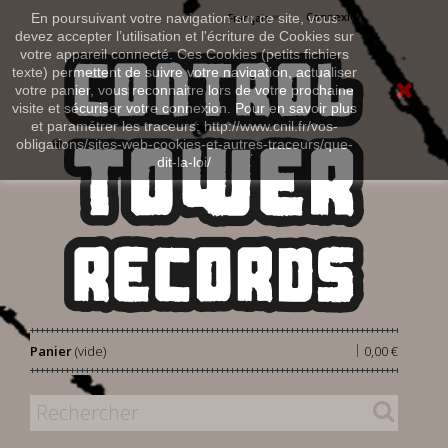
Connexion
En poursuivant votre navigation sur ce site, vous
Français
devez accepter l’utilisation et l'écriture de Cookies sur
votre appareil connecté. Ces Cookies (petits fichiers
texte) permettent de suivre votre navigation, actualiser
votre panier, vous reconnaitre lors de votre prochaine
visite et sécuriser votre connexion. Pour en savoir plus
et paramétrer les traceurs: http://www.cnil.fr/vos-
obligations/sites-web-cookies-et-autres-traceurs/que-
dit-la-loi/
|
Panier
(vide)
0,00 €