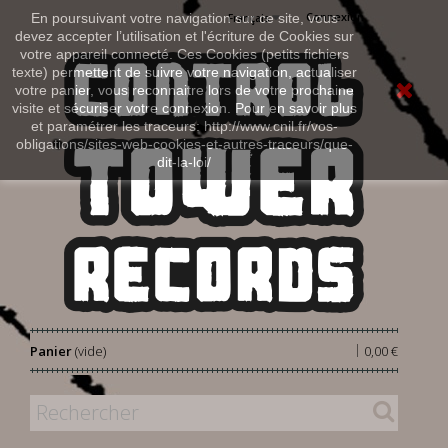
Connexion
En poursuivant votre navigation sur ce site, vous
Français
devez accepter l’utilisation et l'écriture de Cookies sur
votre appareil connecté. Ces Cookies (petits fichiers
texte) permettent de suivre votre navigation, actualiser
votre panier, vous reconnaitre lors de votre prochaine
visite et sécuriser votre connexion. Pour en savoir plus
et paramétrer les traceurs: http://www.cnil.fr/vos-
obligations/sites-web-cookies-et-autres-traceurs/que-
dit-la-loi/
|
Panier
(vide)
0,00 €