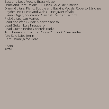
Bass and Lead Vocals: Brasz Aleixo
Drum and Percussion: Rui ''Black Galic'' de Almeida
Drum, Guitars, Piano, Bubble and Backing Vocals: Roberto Sánchez
Rhythm, Pick, Lead and Wah Guitar: Javier Vícalo
Piano, Organ, Solina and Clavinet: Reuben Telford
Pick Guitar: Joan Martos
Lead and Wah Guitar: Alberto Santiso
Lead Guitar: Luis Tinaquero
Lead Guitar: Pedro Constela Badia
Trombone and Trumpet: Gorka ''Junior G'' Fernández
Alto Sax: Saioa Jorrín
Percussion: Jaime Hero
Spain
2024