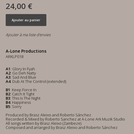
24,00 €
Ajouter au panier
Ajouter à ma liste d'envies
A-Lone Productions
ARKLP018
A1
: Glory In Fyah
A2
: Go Deh Natty
A3
: Sad And Blue
A4
: Dub At The Control (extended)
B1
: Keep Force In
B2
: Catch It Tight
B3
: This Is The Night
B4
: Happiness
B5
: Sorry
Produced by Brasz Aleixo and Roberto Sánchez
Recorded & Mixed by Roberto Sanchez at A-Lone Ark Muzik Studio
All songs written by Brasz Aleixo (Zambeze)
Composed and arranged by Brasz Aleixo and Roberto Sánchez