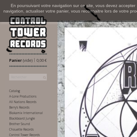
En poursuivant votre navigation sur ce site, vous devez accepter l’
navigation, actualiser votre panier, vous reconnaitre lors de votre pro
|
Panier
(vide)
0,00 €
Catalog
A-Lone Productions
All Nations Records
Berry's Records
Blakamix International
Blackboard Jungle
Brother Sound
Chouette Records
Control Tower Records