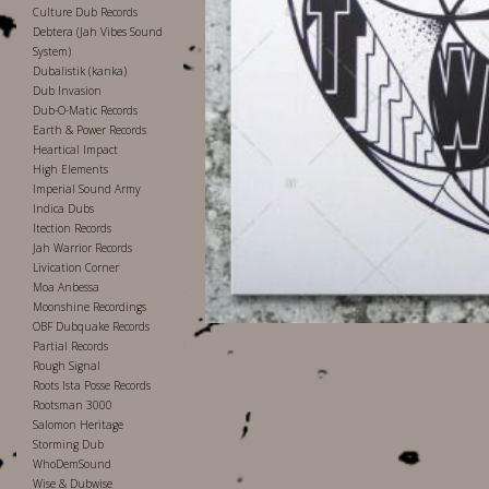
Culture Dub Records
Debtera (Jah Vibes Sound
System)
Dubalistik (kanka)
Dub Invasion
Dub-O-Matic Records
Earth & Power Records
Heartical Impact
High Elements
Imperial Sound Army
Indica Dubs
Itection Records
Jah Warrior Records
Livication Corner
Moa Anbessa
Moonshine Recordings
OBF Dubquake Records
Partial Records
Rough Signal
Roots Ista Posse Records
Rootsman 3000
Salomon Heritage
Storming Dub
WhoDemSound
Wise & Dubwise