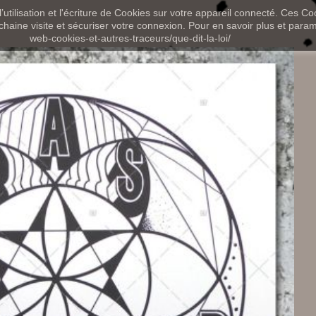
utilisation et l'écriture de Cookies sur votre appareil connecté. Ces Coo
chaine visite et sécuriser votre connexion. Pour en savoir plus et paramét
web-cookies-et-autres-traceurs/que-dit-la-loi/