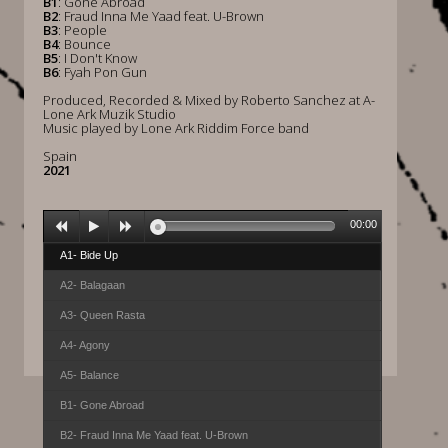
B1
: Gone Abroad
B2
: Fraud Inna Me Yaad feat. U-Brown
B3
: People
B4
: Bounce
B5
: I Don't Know
B6
: Fyah Pon Gun
Produced, Recorded & Mixed by Roberto Sanchez at A-
Lone Ark Muzik Studio
Music played by Lone Ark Riddim Force band
Spain
2021
00:00
A1- Bide Up
A2- Balagaan
A3- Queen Rasta
A4- Agony
A5- Balance
B1- Gone Abroad
B2- Fraud Inna Me Yaad feat. U-Brown