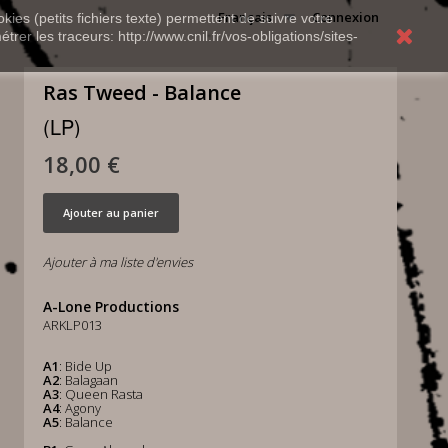
Français
Connexion
kies (petits fichiers texte) permettent de suivre votre
rer les traceurs: http://www.cnil.fr/vos-obligations/sites-
Ras Tweed - Balance
(LP)
18,00 €
Ajouter au panier
Ajouter à ma liste d'envies
A-Lone Productions
ARKLP013
A1
: Bide Up
A2
: Balagaan
A3
: Queen Rasta
A4
: Agony
A5
: Balance